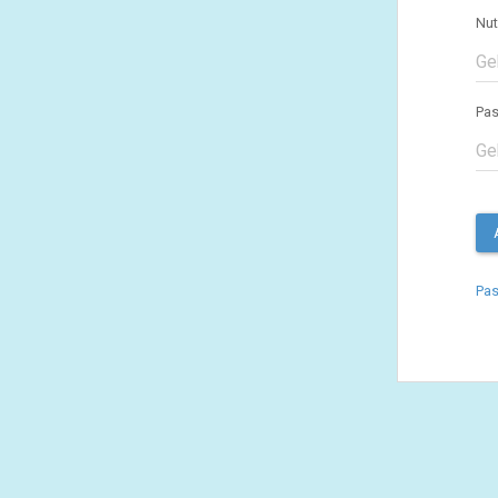
Nu
Pa
Pa