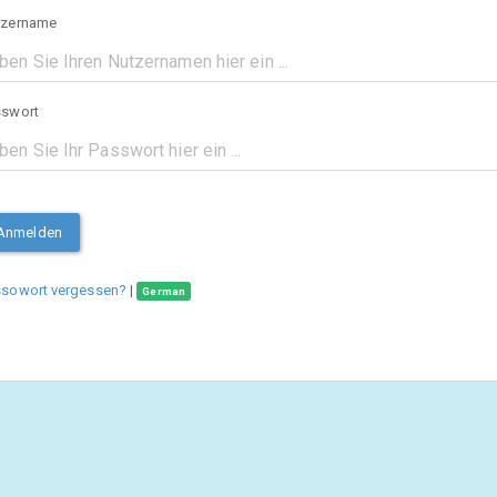
tzername
sswort
Anmelden
ssowort vergessen?
|
German